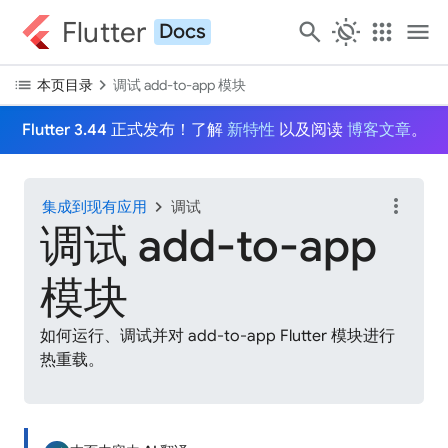
Flutter
search
routine
apps
menu
Docs
list
chevron_right
本页目录
调试 add-to-app 模块
Flutter 3.44 正式发布！了解
新特性
以及阅读
博客文章
。
more_vert
chevron_right
集成到现有应用
调试
调试 add-to-app
模块
如何运行、调试并对 add-to-app Flutter 模块进行
热重载。