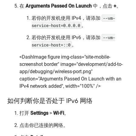
在
Arguments Passed On Launch
中，点击
+
。
若你的开发机使用 IPv4，请添加
--vm-
service-host=0.0.0.0
。
若你的开发机使用 IPv6，请添加
--vm-
service-host=::0
。
<DashImage figure img-class="site-mobile-
screenshot border" image="development/add-to-
app/debugging/wireless-port.png"
caption="Arguments Passed On Launch with an
IPv4 network added", width="100%" />
如何判断你是否处于 IPv6 网络
打开
Settings
>
Wi-Fi
。
点击你已连接的网络。