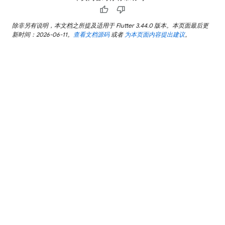
thumb_up
thumb_down
除非另有说明，本文档之所提及适用于 Flutter 3.44.0 版本。本页面最后更
新时间：2026-06-11。
查看文档源码
或者
为本页面内容提出建议
。