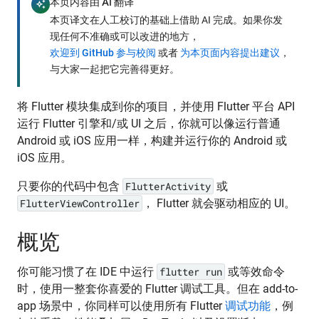
本页内容由 AI 翻译
auto_awesome
本页译文在人工校订的基础上借助 AI 完成。如果你发
现任何不准确或可以改进的地方，
欢迎到 GitHub 参与校阅
或者
为本页面内容提出建议
，
与大家一起把它完善得更好。
将 Flutter 模块集成到你的项目，并使用 Flutter 平台 API
运行 Flutter 引擎和/或 UI 之后，你就可以像运行普通
Android 或 iOS 应用一样，构建并运行你的 Android 或
iOS 应用。
只要你的代码中包含
FlutterActivity
或
FlutterViewController
， Flutter 就会驱动相应的 UI。
概览
你可能习惯了在 IDE 中运行
flutter run
或等效命令
时，使用一整套你喜爱的 Flutter 调试工具。但在 add-to-
app 场景中，你同样可以使用所有 Flutter
调试功能
，例